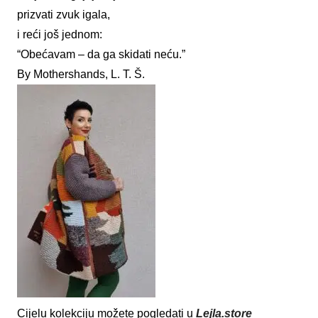
prizvati zvuk igala,
i reći još jednom:
“Obećavam – da ga skidati neću.”
By Mothershands, L. T. Š.
Cijelu kolekciju možete pogledati u
Lejla.store