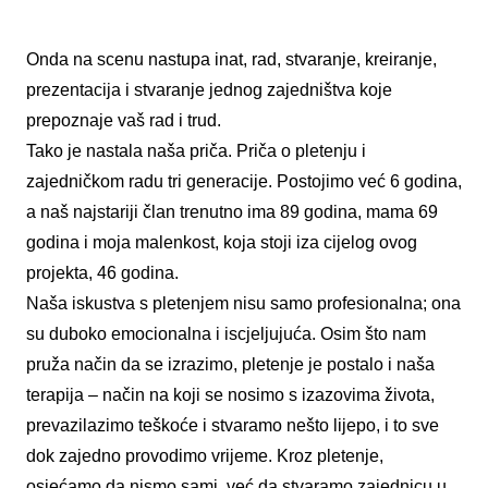
Onda na scenu nastupa inat, rad, stvaranje, kreiranje,
prezentacija i stvaranje jednog zajedništva koje
prepoznaje vaš rad i trud.
Tako je nastala naša priča. Priča o pletenju i
zajedničkom radu tri generacije. Postojimo već 6 godina,
a naš najstariji član trenutno ima 89 godina, mama 69
godina i moja malenkost, koja stoji iza cijelog ovog
projekta, 46 godina.
Naša iskustva s pletenjem nisu samo profesionalna; ona
su duboko emocionalna i iscjeljujuća. Osim što nam
pruža način da se izrazimo, pletenje je postalo i naša
terapija – način na koji se nosimo s izazovima života,
prevazilazimo teškoće i stvaramo nešto lijepo, i to sve
dok zajedno provodimo vrijeme. Kroz pletenje,
osjećamo da nismo sami, već da stvaramo zajednicu u