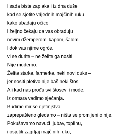
I sada biste zaplakali iz dna duše
kad se sjetite vrijednih majčinih ruku –
kako ubadaju očice,
i željno čekaju da vas obraduju
novim džemperom, kapom, šalom.
I dok vas njime ogrće,
vi se durite – ne želite ga nositi.
Nije moderno.
Želite starke, farmerke, neki novi duks –
jer nositi pletivo nije baš neki štos.
Ali kad nas prođu svi štosevi i mode,
iz ormara vadimo sjećanja.
Budimo mirise djetinjstva,
zaprepašteno gledamo – ništa se promijenilo nije.
Pokušavamo navući ljubav, toplinu,
i osjetiti zagrljaj majčinih ruku,