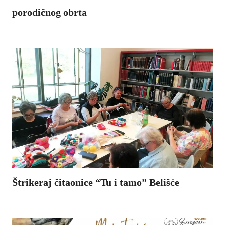
porodičnog obrta
Brend Mothershands pratim već duže vrijeme. Prepoznatljiv je po spoju porodične tradicije, kreativnosti i ručno izrađenih modnih komada. Svi radovi izrađeni
..
Štrikeraj čitaonice “Tu i tamo” Belišće
Štrikeraj čitaonice „Tu i tamo“ Belišće započeo je s radom u prostorima Gradske knjižnice i čitaonice Belišće 4. svibnja 2023.
..