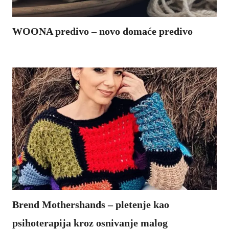
WOONA predivo – novo domaće predivo
WOONA je proizvela predivo koje je hrvatski proizvod od stopostotne lokalne ovčje vune. U ponudi su nijanse prirodnih boja ovčje
..
Brend Mothershands – pletenje kao
psihoterapija kroz osnivanje malog