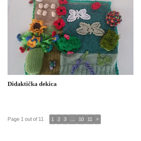
Didaktička dekica
Didaktička dekica Didaktička dekica bila je moja opsesija tijekom trudnoće. Toliko sam bila opčinjena njome da sam ju morala kupiti
..
Page 1 out of 11
1
2
3
…
10
11
>