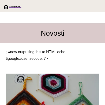
Novosti
'; //now outputting this to HTML echo
$googleadsensecode; ?>