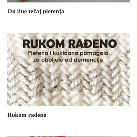
On line tečaj pletenja
Želite li naučiti plesti iz udobnosti vlastitog doma sada je pravi trenutak. Pridružite se našim vjernim pratiteljima i uz naše
..
Rukom rađeno
Rukom rađeno je izložba pletenih i kukičanih pomagala za oboljele od demencija.. Alzheimerova bolest Mjesec rujan posvećen je podizanju svijesti
..