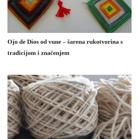
Ojo de Dios od vune – šarena rukotvorina s
tradicijom i značenjem
Ojo de Dios, što u prijevodu sa španjolskog znači „Božje oko“, tradicionalni je ukras podrijetlom iz srednje i južne Amerike.
..