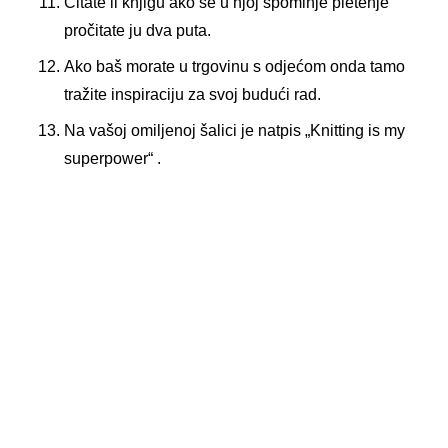
Čitate li knjigu ako se u njoj spominje pletenje
pročitate ju dva puta.
Ako baš morate u trgovinu s odjećom onda tamo
tražite inspiraciju za svoj budući rad.
Na vašoj omiljenoj šalici je natpis „Knitting is my
superpower“ .