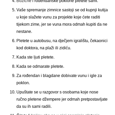
Božićne
i rođendanske poklone pletete sami.
Vaše spremanje zimnice sastoji se od kupnji kutija
u koje slažete vunu za projekte koje ćete raditi
tijekom zime, jer se vuna mora odmah kupiti da ne
nestane.
Pletete u autobusu, na dječjem igralištu, čekaonici
kod doktora, na plaži ili zidiću.
Kada ste ljuti pletete.
Kada se odmarate pletete.
Za rođendan i blagdane dobivate vunu i igle za
poklon.
Upuštate se u razgovor s osobama koje nose
ručno pletene džempere jer odmah pretpostavljate
da su ih sami radili.