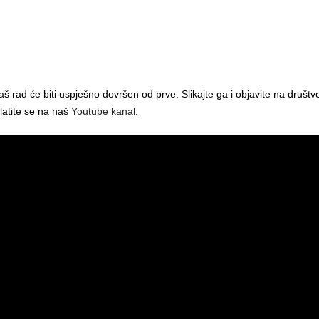
aš rad će biti uspješno dovršen od prve. Slikajte ga i objavite na druš
platite se na naš
Youtube kanal
.