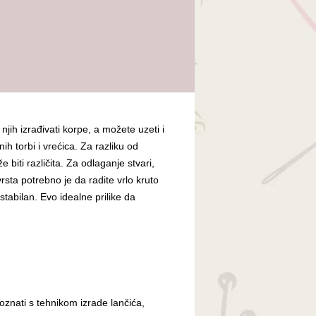
njih izrađivati korpe, a možete uzeti i
ih torbi i vrećica. Za razliku od
iti različita. Za odlaganje stvari,
vrsta potrebno je da radite vrlo kruto
stabilan. Evo idealne prilike da
oznati s tehnikom izrade lančića,