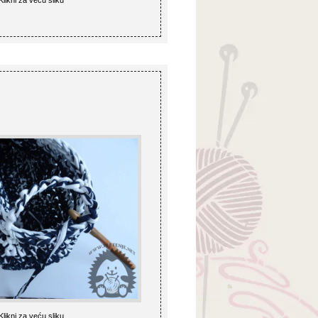
Klikni za veću sliku