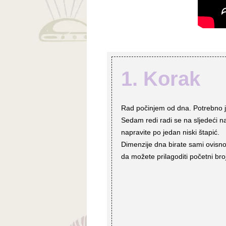
1. Korak
Rad počinjem od dna. Potrebno je
Sedam redi radi se na sljedeći na
napravite po jedan niski štapić.
Dimenzije dna birate sami ovisno ž
da možete prilagoditi početni broj