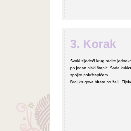
3. Korak
Svaki sljedeći krug radite jednak
po jedan niski štapić. Sada kukicu
spojite poluštapićem.
Broj krugova birate po želji. Tije