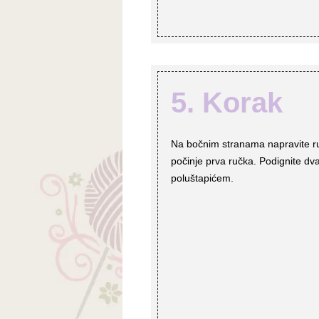
5. Korak
Na bočnim stranama napravite ru
počinje prva ručka. Podignite dva
poluštapićem.