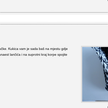
čke. Kukica vam je sada baš na mjestu gdje
naest lančića i na suprotni kraj korpe spojite