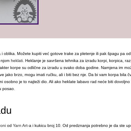
i oblika. Možete kupiti već gotove trake za pletenje ili pak špagu pa od 
s njom
heklati
. Heklanje je savršena tehnika za izradu korpi, korpica, razn
rakter korpe su odlične za izradu u svako doba godine. Namjena im može b
ve jako brzo, mogu imati ručku, ali i biti bez nje. Da bi vam korpa bila č
i osobno je to najteži dio. Ali ako heklate labavo rad neće biti dovoljno 
 u posao.
adu
oni
od
Yarn Art
-a i kukicu broj 10. Od predznanja potrebno je da ste up