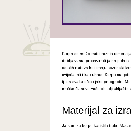
Korpa se može raditi raznih dimenzija 
deblju vunu, presavinuti ju na pola i 
ostalih radova koji imaju sezonski ka
cvijeća, ali i kao ukras. Korpe su goto
tj. da svaku očicu jako pritegnete. Men
muške članove vaše obitelji uključite
Materijal za izr
Ja sam za korpu koristila trake
Macar