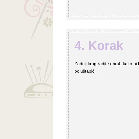
4. Korak
Zadnji krug radite obrub kako bi 
poluštapić.