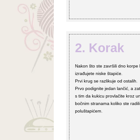
2. Korak
Nakon što ste završili dno korpe 
izrađujete niske štapiće.
Prvi krug se razlikuje od ostalih.
Prvo podignite jedan lančić, a za
s tim da kukicu provlačite kroz un
bočnim stranama koliko ste radili 
poluštapićem.