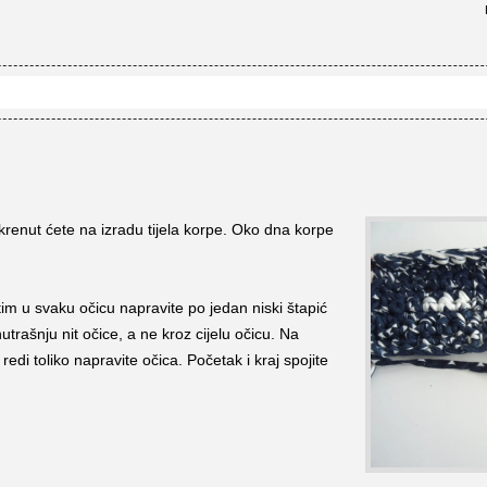
krenut ćete na izradu tijela korpe. Oko dna korpe
tim u svaku očicu napravite po jedan niski štapić
utrašnju nit očice, a ne kroz cijelu očicu. Na
redi toliko napravite očica. Početak i kraj spojite