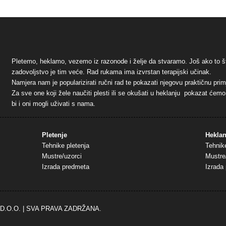
Pletemo, heklamo, vezemo iz razonode i želje da stvaramo. Još ako to š
zadovoljstvo je tim veće. Rad rukama ima izvrstan terapijski učinak.
Namjera nam je popularizirati ručni rad te pokazati njegovu praktičnu pr
Za sve one koji žele naučiti plesti ili se okušati u heklanju pokazat ćem
bi i oni mogli uživati s nama.
Pletenje
Heklan
Tehnike pletenja
Tehnik
Mustre/uzorci
Mustre
Izrada predmeta
Izrada
D.O.O.
| SVA PRAVA ZADRŽANA.