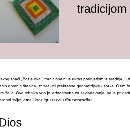
tradicijom
lskog znači „Božje oko“, tradicionalni je ukras podrijetlom iz srednje i
ljenih drvenih štapića, stvarajući prekrasne geometrijske uzorke. Osim š
obre želje. Ova tehnika vrlo je jednostavna za savladavanje, pa je prikla
robni svijet vune i kroz igru razviju
finu motoriku.
 Dios