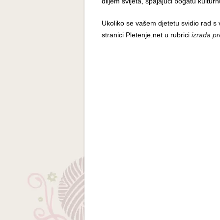
diljem svijeta, spajajući bogatu kultu
Ukoliko se vašem djetetu svidio rad s
stranici Pletenje.net u rubrici
izrada p