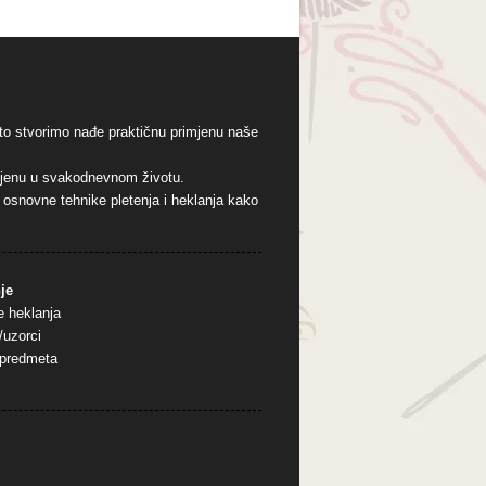
to stvorimo nađe praktičnu primjenu naše
imjenu u svakodnevnom životu.
o osnovne tehnike pletenja i heklanja kako
je
e heklanja
/uzorci
 predmeta