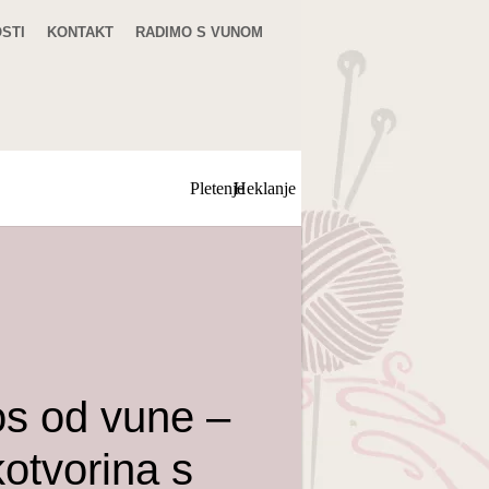
STI
KONTAKT
RADIMO S VUNOM
Pletenje
Heklanje
os od vune –
otvorina s