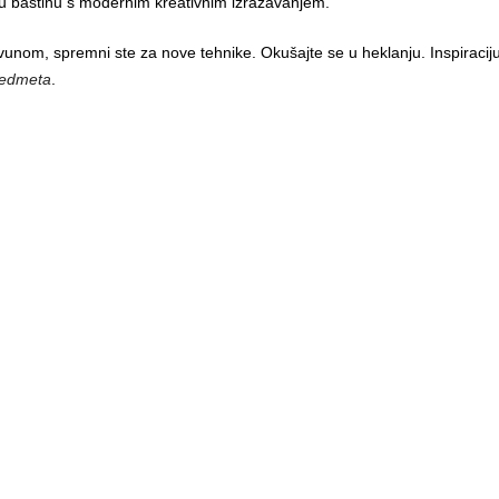
rnu baštinu s modernim kreativnim izražavanjem.
 vunom, spremni ste za nove tehnike. Okušajte se u heklanju. Inspiraci
redmeta
.