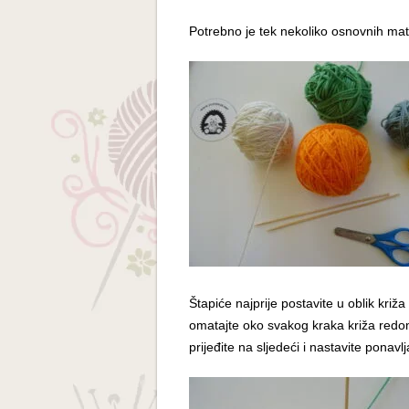
Potrebno je tek nekoliko osnovnih mate
Štapiće najprije postavite u oblik križ
omatajte oko svakog kraka križa redom
prijeđite na sljedeći i nastavite ponavl