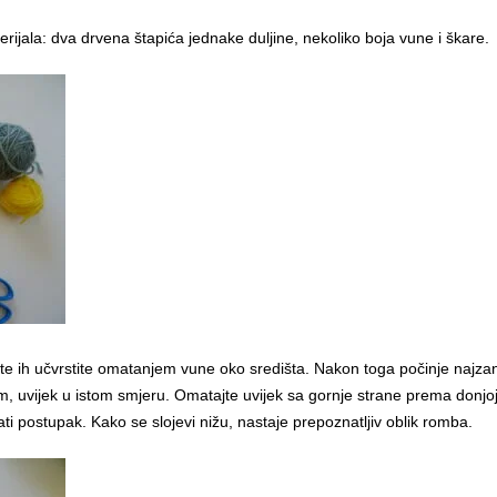
rijala: dva drvena štapića jednake duljine, nekoliko boja vune i škare.
a te ih učvrstite omatanjem vune oko središta. Nakon toga počinje najzani
, uvijek u istom smjeru. Omatajte uvijek sa gornje strane prema donjoj
jati postupak. Kako se slojevi nižu, nastaje prepoznatljiv oblik romba.