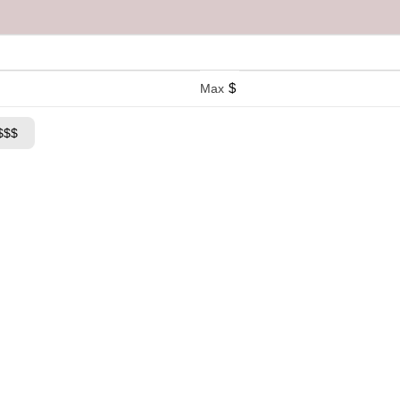
$
Max
$$$