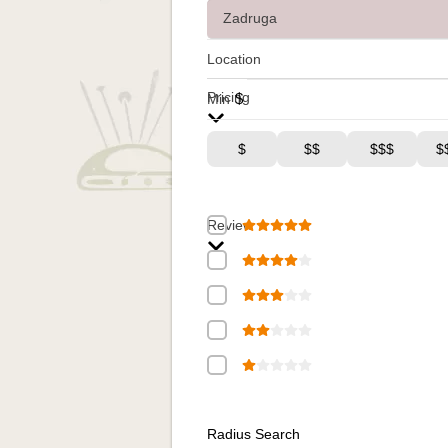
Location
Pricing
$
Min
$
$$
$$$
$
Review
Radius Search