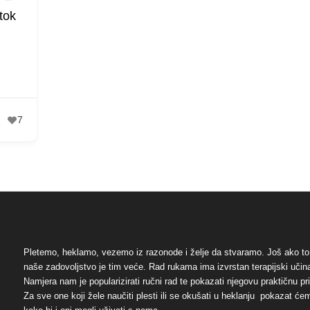
tok
7
Pletemo, heklamo, vezemo iz razonode i želje da stvaramo. Još ako to
naše zadovoljstvo je tim veće. Rad rukama ima izvrstan terapijski učin
Namjera nam je popularizirati ručni rad te pokazati njegovu praktičnu 
Za sve one koji žele naučiti plesti ili se okušati u heklanju pokazat će