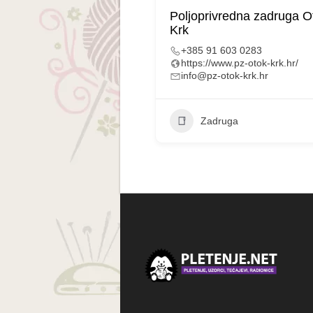
Poljoprivredna zadruga O
Krk
+385 91 603 0283
https://www.pz-otok-krk.hr/
info@pz-otok-krk.hr
Zadruga