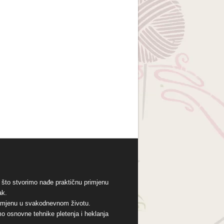
 što stvorimo nađe praktičnu primjenu
ak.
primjenu u svakodnevnom životu.
mo osnovne tehnike pletenja i heklanja