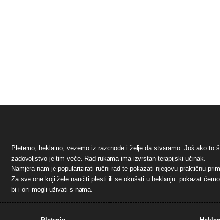
Pletemo, heklamo, vezemo iz razonode i želje da stvaramo. Još ako to š
zadovoljstvo je tim veće. Rad rukama ima izvrstan terapijski učinak.
Namjera nam je popularizirati ručni rad te pokazati njegovu praktičnu pr
Za sve one koji žele naučiti plesti ili se okušati u heklanju pokazat ćem
bi i oni mogli uživati s nama.
Pletenje
Heklan