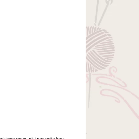
 kukicom radnu nit i provucite kroz