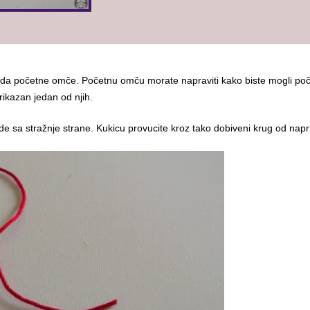
rada početne omče. Početnu omču morate napraviti kako biste mogli poč
rikazan jedan od njih.
ude sa stražnje strane. Kukicu provucite kroz tako dobiveni krug od napr