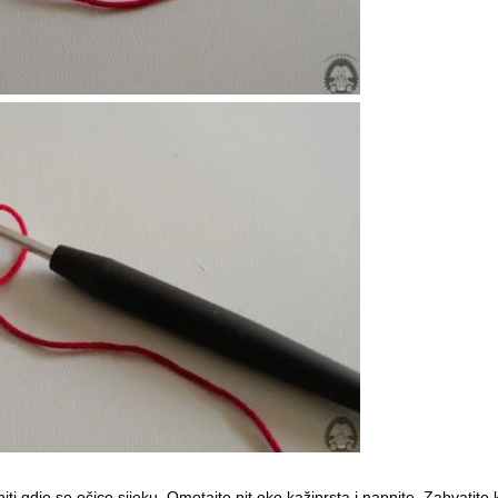
iti gdje se očice sijeku. Omotajte nit oko kažiprsta i napnite. Zahvatite