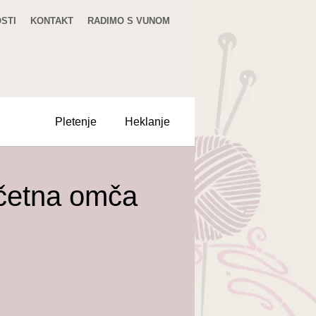
STI
KONTAKT
RADIMO S VUNOM
Pletenje
Heklanje
očetna omča