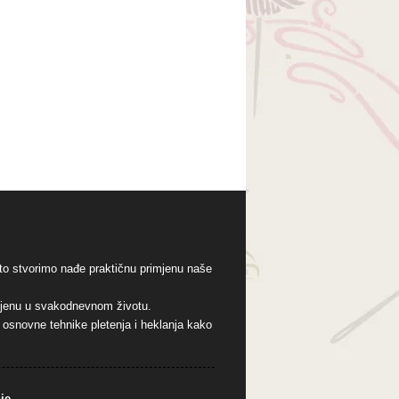
to stvorimo nađe praktičnu primjenu naše
imjenu u svakodnevnom životu.
o osnovne tehnike pletenja i heklanja kako
je