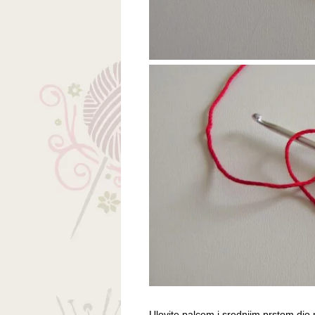
Ulovite palcem i srednjim prstom dio n