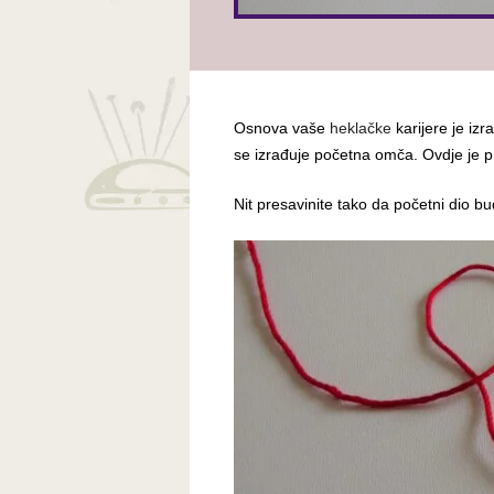
Osnova vaše
heklačke
karijere je iz
se izrađuje početna omča. Ovdje je p
Nit presavinite tako da početni dio b