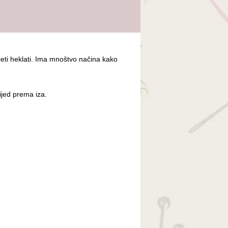
eti heklati. Ima mnoštvo načina kako
ijed prema iza.