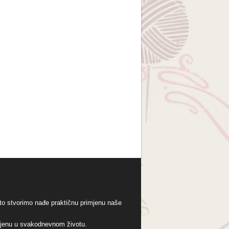
to stvorimo nađe praktičnu primjenu naše
imjenu u svakodnevnom životu.