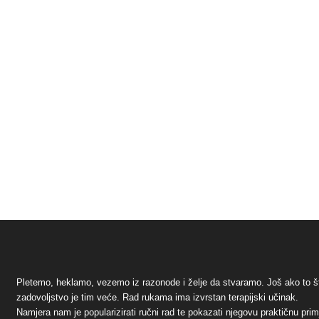
Pletemo, heklamo, vezemo iz razonode i želje da stvaramo. Još ako to š
zadovoljstvo je tim veće. Rad rukama ima izvrstan terapijski učinak.
Namjera nam je popularizirati ručni rad te pokazati njegovu praktičnu pr