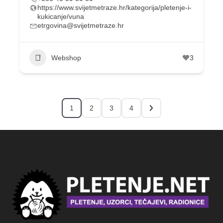
https://www.svijetmetraze.hr/kategorija/pletenje-i-
kukicanje/vuna
etrgovina@svijetmetraze.hr
Webshop
3
1
2
3
4