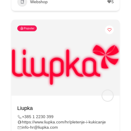
Webshop
5
Popular
Liupka
+385 1 2230 399
https://www.liupka.com/hr/pletenje-i-kukicanje
info-hr@liupka.com