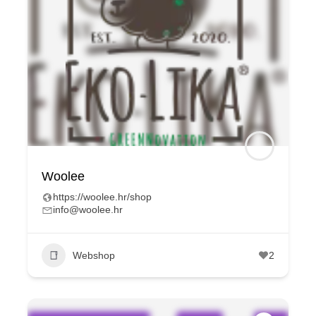
Woolee
https://woolee.hr/shop
info@woolee.hr
Webshop
2